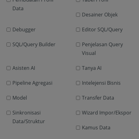
Data
Desainer Objek
Debugger
Editor SQL/Query
SQL/Query Builder
Penjelasan Query
Visual
Asisten AI
Tanya AI
Pipeline Agregasi
Intelejensi Bisnis
Model
Transfer Data
Sinkronisasi
Wizard Impor/Ekspor
Data/Struktur
Kamus Data