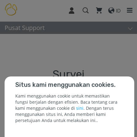
ID
Pusat Support
Survei
Situs kami menggunakan cookies.
Kami menggunakan cookie untuk memastikan
fungsi berjalan dengan efisien. Baca tentang cara
Kami harap Anda akan meluangkan waktu untuk
kami menggunakan cookie di
sini
. Dengan terus
menyelesaikan dan mengembalikan survei ini tentang
menggunakan situs ini, Anda memberi kami
penggunaan Anda di Navicat.
persetujuan Anda untuk melakukan ini..
Masukan Anda akan membantu kami memfokuskan
pekerjaan kami, meningkatkan fitur, dan memberikan