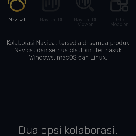
Navicat
Navicat BI
Navicat BI
Data
Viewer
Modeler
Kolaborasi Navicat tersedia di semua produk
Navicat dan semua platform termasuk
Windows, macOS dan Linux.
Dua opsi kolaborasi.