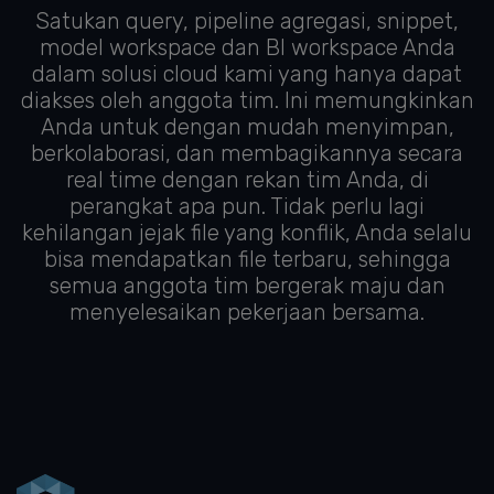
Satukan query, pipeline agregasi, snippet,
model workspace dan BI workspace Anda
dalam solusi cloud kami yang hanya dapat
diakses oleh anggota tim. Ini memungkinkan
Anda untuk dengan mudah menyimpan,
berkolaborasi, dan membagikannya secara
real time dengan rekan tim Anda, di
perangkat apa pun. Tidak perlu lagi
kehilangan jejak file yang konflik, Anda selalu
bisa mendapatkan file terbaru, sehingga
semua anggota tim bergerak maju dan
menyelesaikan pekerjaan bersama.