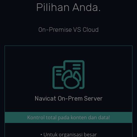
Pilihan Anda.
On-Premise VS Cloud
Navicat On-Prem Server
Kontrol total pada konten dan data!
• Untuk organisasi besar