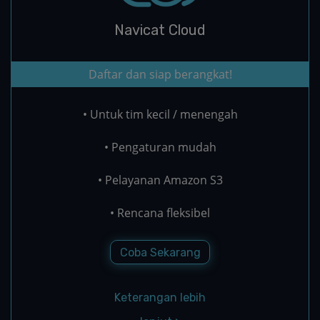
Navicat Cloud
Daftar dan siap berangkat!
• Untuk tim kecil / menengah
• Pengaturan mudah
• Pelayanan Amazon S3
• Rencana fleksibel
Coba Sekarang
Keterangan lebih