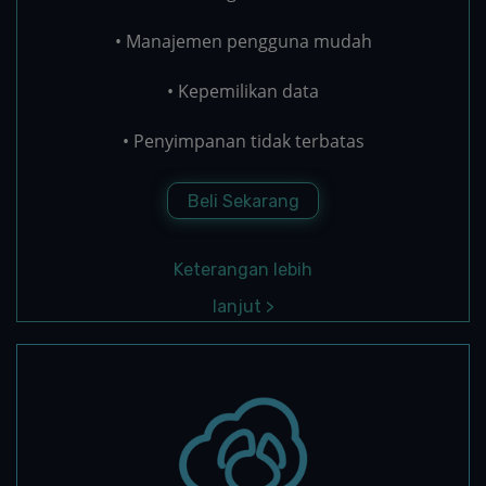
• Manajemen pengguna mudah
• Kepemilikan data
• Penyimpanan tidak terbatas
Beli Sekarang
Keterangan lebih
lanjut >