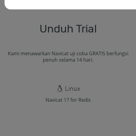
Unduh Trial
Kami menawarkan Navicat uji coba GRATIS berfungsi
penuh selama 14 hari.
Linux
Navicat 17 for Redis