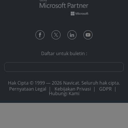
Daftar untuk buletin :
Hak Cipta © 1999 — 2026 Navicat. Seluruh hak cipta.
Pernyataan Legal
|
Kebijakan Privasi
|
GDPR
|
Hubungi Kami