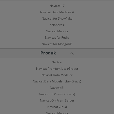
Navicat 17
Navicat Data Modeler 4
Navicat for Snowflake
Kolaborasi
Navicat Monitor
Navicat for Redis
Navicat for MongoDB
Produk
Navicat
Navicat Premium Lite (Gratis)
Navicat Data Modeler
Navicat Data Modeler Lite (Gratis)
Navicat BI
Navicat BI Viewer (Gratis)
Navicat On-Prem Server
Navicat Cloud
Navicat Monitor