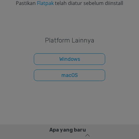
Pastikan
Flatpak
telah diatur sebelum diinstall
Platform Lainnya
Windows
macOS
Apa yang baru