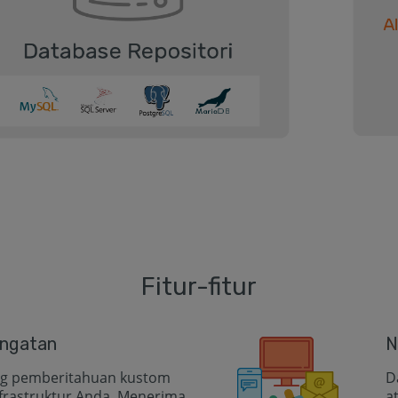
Fitur-fitur
ingatan
N
g pemberitahuan kustom
D
rastruktur Anda. Menerima
a