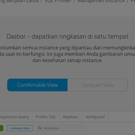
ng Berjalan Lama
SQL Profiler
Manajemen Instance
P
Dasbor - dapatkan ringkasan di satu tempat
cantumkan semua instance yang dipantau dan memungkin
a saat ini berfungsi. Ini juga memberi Anda gambaran umum
dan kesehatan setiap instance.
Comfortable View
Compact View