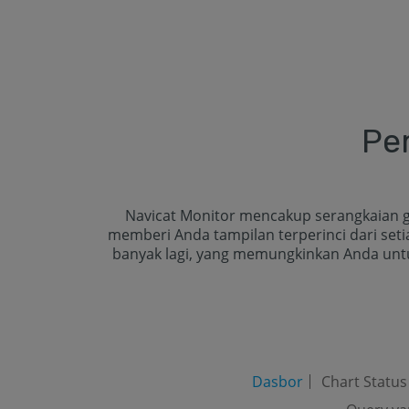
Pe
Navicat Monitor mencakup serangkaian gra
memberi Anda tampilan terperinci dari seti
banyak lagi, yang memungkinkan Anda untu
Dasbor
Chart Statu