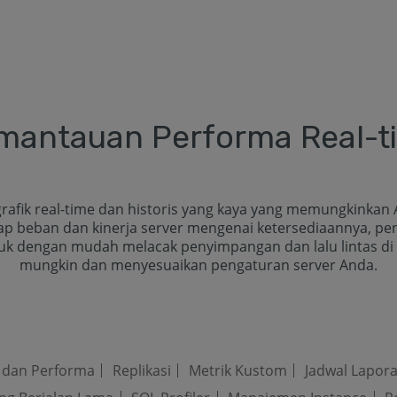
mantauan Performa Real-t
fik real-time dan historis yang kaya yang memungkinkan And
ap beban dan kinerja server mengenai ketersediaannya, pengg
k dengan mudah melacak penyimpangan dan lalu lintas di a
mungkin dan menyesuaikan pengaturan server Anda.
s dan Performa
Replikasi
Metrik Kustom
Jadwal Lapor