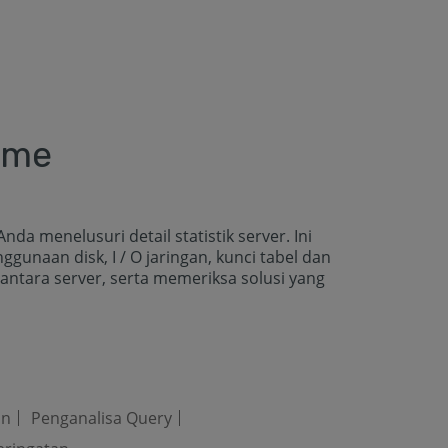
ime
a menelusuri detail statistik server. Ini
unaan disk, I / O jaringan, kunci tabel dan
ntara server, serta memeriksa solusi yang
an
Penganalisa Query